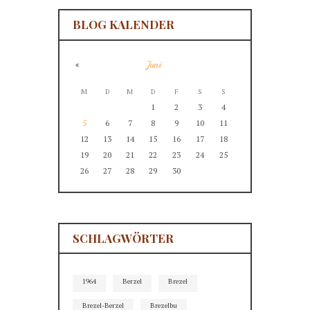
BLOG KALENDER
Juni
M
D
M
D
F
S
S
1
2
3
4
5
6
7
8
9
10
11
12
13
14
15
16
17
18
19
20
21
22
23
24
25
26
27
28
29
30
SCHLAGWÖRTER
1964
Berzel
Brezel
Brezel-Berzel
Brezelbu